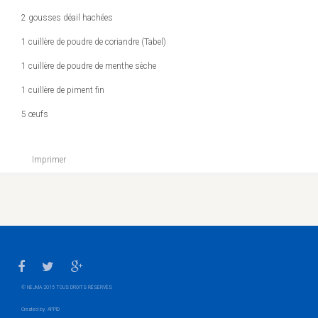
2 gousses déail hachées
1 cuillère de poudre de coriandre (Tabel)
1 cuillère de poudre de menthe sèche
1 cuillère de piment fin
5 œufs
Imprimer
© NEJMA 2015 TOUS DROITS RÉSERVÈS
Created by.
APPID