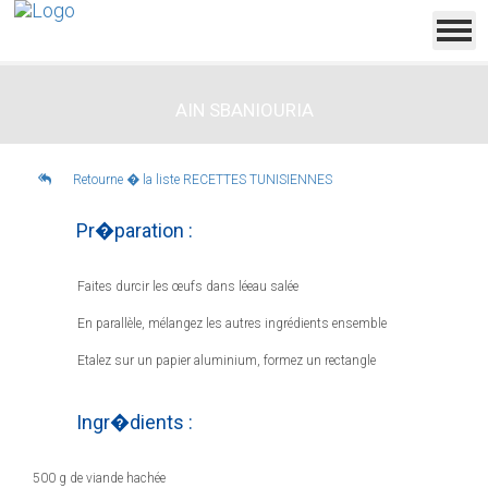
AIN SBANIOURIA
Retourne � la liste RECETTES TUNISIENNES
Pr�paration :
Faites durcir les œufs dans léeau salée
En parallèle, mélangez les autres ingrédients ensemble
Etalez sur un papier aluminium, formez un rectangle
Ingr�dients :
500 g de viande hachée