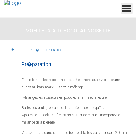
MOELLEUX AU CHOCOLAT-NOISETTE
Retourne � la liste PATISSERIE
Pr�paration :
Faites fondre le chocolat noir cassé en morceaux avec le beurre en
cubes au bain-marie. Lissez le mélange.
.Mélangez les noisettes en poudre, la farine et la levure.
Battez les œufs, le sucre et la pincée de sel jusqu´à blanchiment.
Ajoutez le chocolat en filet sans cesser de remuer. Incorporez le
mélange déjà préparé.
Versez la pâte dans un moule beurré et faites cuire pendant 20 min