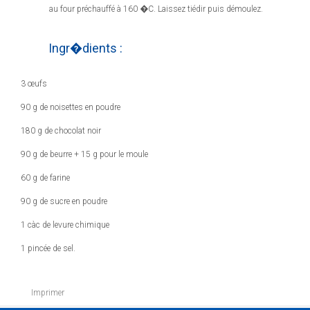
au four préchauffé à 160 �C. Laissez tiédir puis démoulez.
Ingr�dients :
3 œufs
90 g de noisettes en poudre
180 g de chocolat noir
90 g de beurre + 15 g pour le moule
60 g de farine
90 g de sucre en poudre
1 càc de levure chimique
1 pincée de sel.
Imprimer